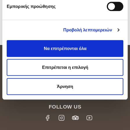
Εμπορικής προώθησης
Προβολή λεπτομερειών
Να επιτρέπονται όλα
ΕΠΙΚΟΙΝΩΝΙΑ
Επιτρέπεται η επιλογή
Amathus Area P.O. Box 54500, 3724 Limassol
CYPRUS
Άρνηση
Tel.: +357-25634333
,
Fax: +357-25634588
E-mail: info@grandresort.leonardohotelscyprus.com
FOLLOW US