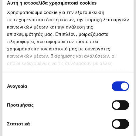
Αυτή η ιστοσελίδα χρησιμοποιεί cookies
Χρησιμοποιούμε cookie για την εξατομίκευση
περιεχομένου και διαφημίσεων, την παροχή λειτουργιών
κοινωνικών μέσων και την ανάλυση της
επισκεψιμότητάς μας. Επιπλέον, μοιραζόμαστε
πληροφορίες που αφορούν τον τρόπο που
χρησιμοποιείτε τον ιστότοπό μας με συνεργάτες
κοινωνικών μέσων, διαφήμισης και αναλύσεων, οι
οποίοι ενδεχομένως να τις συνδυάσουν με άλλες
πληροφορίες που τους έχετε παραχωρήσει ή τις οποίες
έχουν συλλέξει σε σχέση με την από μέρους σας χρήση
Επιλογή
των υπηρεσιών τους.
Αναγκαία
συγκατάθεσης
Προτιμήσεις
Στατιστικά