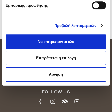
Εμπορικής προώθησης
Προβολή λεπτομερειών
Να επιτρέπονται όλα
ΕΠΙΚΟΙΝΩΝΙΑ
Επιτρέπεται η επιλογή
Amathus Area P.O. Box 54500, 3724 Limassol
CYPRUS
Άρνηση
Tel.: +357-25634333
,
Fax: +357-25634588
E-mail: info@grandresort.leonardohotelscyprus.com
FOLLOW US