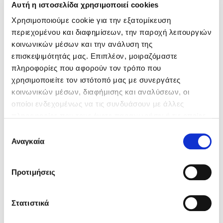
Αυτή η ιστοσελίδα χρησιμοποιεί cookies
Χρησιμοποιούμε cookie για την εξατομίκευση
περιεχομένου και διαφημίσεων, την παροχή λειτουργιών
κοινωνικών μέσων και την ανάλυση της
επισκεψιμότητάς μας. Επιπλέον, μοιραζόμαστε
πληροφορίες που αφορούν τον τρόπο που
χρησιμοποιείτε τον ιστότοπό μας με συνεργάτες
κοινωνικών μέσων, διαφήμισης και αναλύσεων, οι
οποίοι ενδεχομένως να τις συνδυάσουν με άλλες
πληροφορίες που τους έχετε παραχωρήσει ή τις οποίες
έχουν συλλέξει σε σχέση με την από μέρους σας χρήση
Επιλογή
των υπηρεσιών τους.
Αναγκαία
συγκατάθεσης
Προτιμήσεις
Στατιστικά