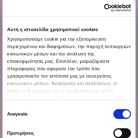
Αυτή η ιστοσελίδα χρησιμοποιεί cookies
Χρησιμοποιούμε cookie για την εξατομίκευση
περιεχομένου και διαφημίσεων, την παροχή λειτουργιών
κοινωνικών μέσων και την ανάλυση της
επισκεψιμότητάς μας. Επιπλέον, μοιραζόμαστε
πληροφορίες που αφορούν τον τρόπο που
χρησιμοποιείτε τον ιστότοπό μας με συνεργάτες
κοινωνικών μέσων, διαφήμισης και αναλύσεων, οι
οποίοι ενδεχομένως να τις συνδυάσουν με άλλες
πληροφορίες που τους έχετε παραχωρήσει ή τις οποίες
έχουν συλλέξει σε σχέση με την από μέρους σας χρήση
Επιλογή
των υπηρεσιών τους.
Αναγκαία
συγκατάθεσης
ΣΧΕΤΙΚΆ ΜΕ ΤΟ GRANDRESORT
Προτιμήσεις