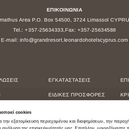
ΕΠΙΚΟΙΝΩΝΙΑ
mathus Area P.O. Box 54500, 3724 Limassol CYPR
Tel.: +357-25634333
,
Fax: +357-25634588
E-mail: info@grandresort.leonardohotelscyprus.com
ΛΏΣΕΙΣ
ΕΓΚΑΤΑΣΤΆΣΕΙΣ
ΕΠ
Ι
ΕΙΔΙΚΈΣ ΠΡΟΣΦΟΡΈΣ
ΚΡ
ΙΚΆ ΜΕ ΕΜΆΣ
ΤΟΠΟΘΕΣΊΑ
GE
μοποιεί cookies
α την εξατομίκευση περιεχομένου και διαφημίσεων, την παροχ
ν ανάλυση της επισκεψιμότητάς μας. Επιπλέον, μοιραζόμαστε 